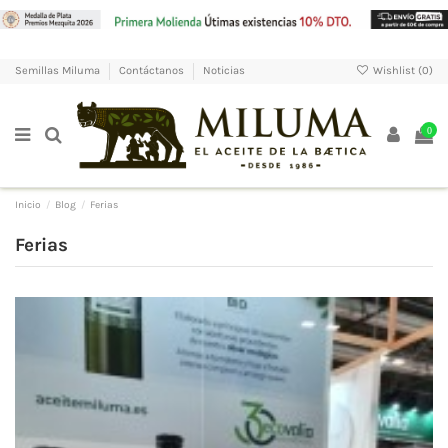
Wishlist (
0
)
Semillas Miluma
Contáctanos
Noticias
0
Inicio
Blog
Ferias
Ferias