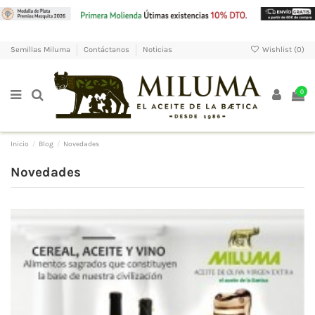
Wishlist (
0
)
Semillas Miluma
Contáctanos
Noticias
0
Inicio
Blog
Novedades
Novedades