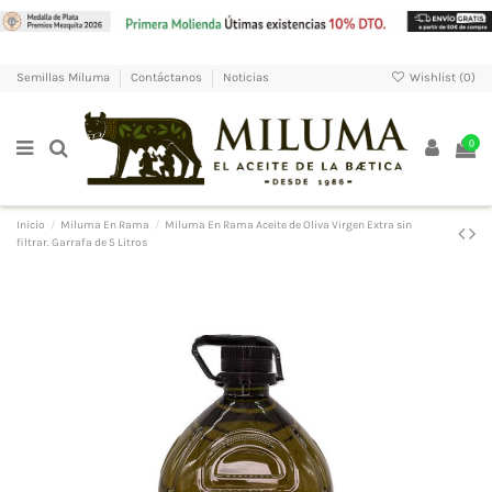
Wishlist (
0
)
Semillas Miluma
Contáctanos
Noticias
0
Inicio
Miluma En Rama
Miluma En Rama Aceite de Oliva Virgen Extra sin
filtrar. Garrafa de 5 Litros