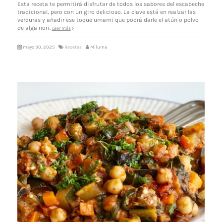
Esta receta te permitirá disfrutar de todos los sabores del escabeche
tradicional, pero con un giro delicioso. La clave está en realzar las
verduras y añadir ese toque umami que podrá darle el atún o polvo
de alga nori.
Leer más
mayo 30, 2025
Recetas
Miluma