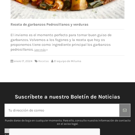
Receta de garbanzos Pedrosillanos y verduras
El invierno es el momento perfecto para tomar buen guiso de
garbanzos. Volvemos a los fogones y la receta que hoy os
proponemos tiene como ingrediente principal los garbanzos
pedrosillanos.
Leer más
enero 17, 2024
Recetas
El equipo de Miluma
Suscríbete a nuestro Boletín de Noticias
Puede darse de baja en cualquier momento. Para ello, consulte nuestra información de contacto
en el aviso legal.
Acepto las