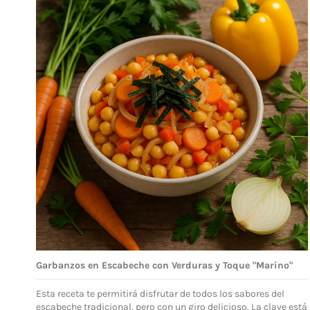
Garbanzos en Escabeche con Verduras y Toque "Marino"
Esta receta te permitirá disfrutar de todos los sabores del
escabeche tradicional, pero con un giro delicioso. La clave está