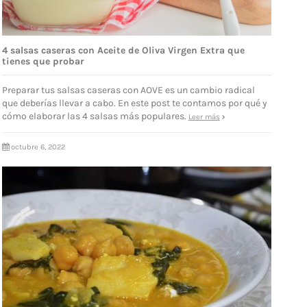
4 salsas caseras con Aceite de Oliva Virgen Extra que
tienes que probar
Preparar tus salsas caseras con AOVE es un cambio radical
que deberías llevar a cabo. En este post te contamos por qué y
cómo elaborar las 4 salsas más populares.
Leer más
octubre 6, 2022