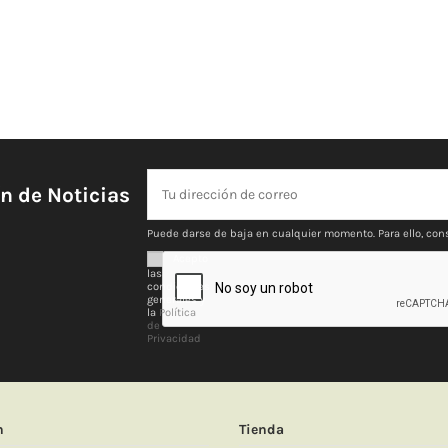
ín de Noticias
Puede darse de baja en cualquier momento. Para ello, cons
Acepto
las
condiciones
generales y
la
Política
de
Privacidad
n
Tienda