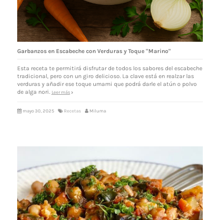
Garbanzos en Escabeche con Verduras y Toque "Marino"
Esta receta te permitirá disfrutar de todos los sabores del escabeche
tradicional, pero con un giro delicioso. La clave está en realzar las
verduras y añadir ese toque umami que podrá darle el atún o polvo
de alga nori.
Leer más
mayo 30, 2025
Recetas
Miluma