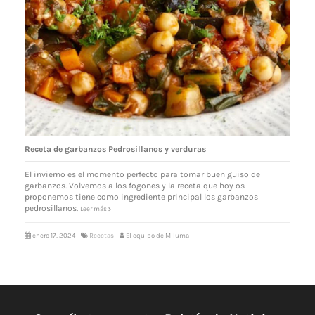
Receta de garbanzos Pedrosillanos y verduras
El invierno es el momento perfecto para tomar buen guiso de
garbanzos. Volvemos a los fogones y la receta que hoy os
proponemos tiene como ingrediente principal los garbanzos
pedrosillanos.
Leer más
enero 17, 2024
Recetas
El equipo de Miluma