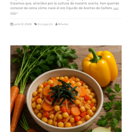
Erasmus que, atraídos por la cultura de nuestro aceite, han querido
conocer de cerca cómo nace el oro líquido de Aceites de Cañete.
Leer
más
junio 12, 2026
Divulgación
Miluma