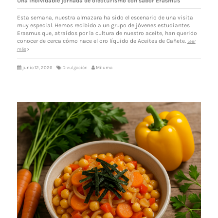
Una inolvidable jornada de oleoturismo con sabor Erasmus
Esta semana, nuestra almazara ha sido el escenario de una visita
muy especial. Hemos recibido a un grupo de jóvenes estudiantes
Erasmus que, atraídos por la cultura de nuestro aceite, han querido
conocer de cerca cómo nace el oro líquido de Aceites de Cañete.
Leer
más
junio 12, 2026
Divulgación
Miluma