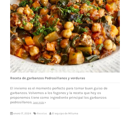
Receta de garbanzos Pedrosillanos y verduras
El invierno es el momento perfecto para tomar buen guiso de
garbanzos. Volvemos a los fogones y la receta que hoy os
proponemos tiene como ingrediente principal los garbanzos
pedrosillanos.
Leer más
enero 17, 2024
Recetas
El equipo de Miluma