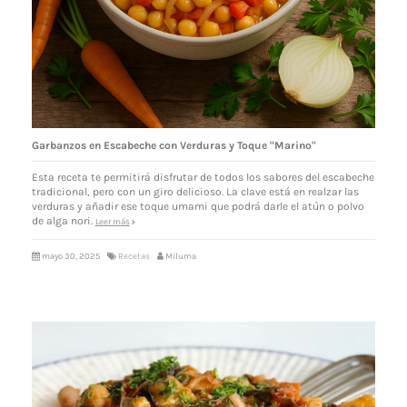
Garbanzos en Escabeche con Verduras y Toque "Marino"
Esta receta te permitirá disfrutar de todos los sabores del escabeche
tradicional, pero con un giro delicioso. La clave está en realzar las
verduras y añadir ese toque umami que podrá darle el atún o polvo
de alga nori.
Leer más
mayo 30, 2025
Recetas
Miluma