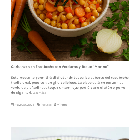
Garbanzos en Escabeche con Verduras y Toque "Marino"
Esta receta te permitirá disfrutar de todos los sabores del escabeche
tradicional, pero con un giro delicioso. La clave está en realzar las
verduras y añadir ese toque umami que podrá darle el atún o polvo
de alga nori.
Leer más
mayo 30, 2025
Recetas
Miluma