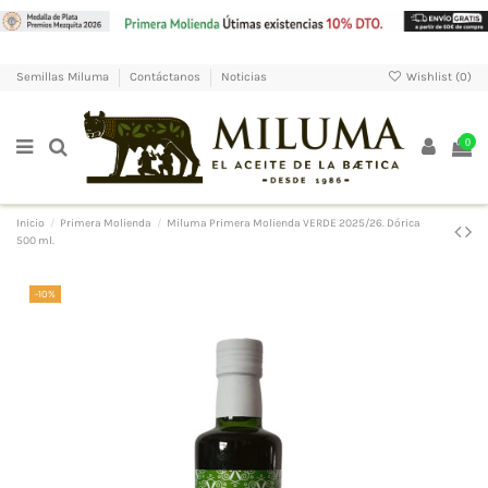
Wishlist (
0
)
Semillas Miluma
Contáctanos
Noticias
0
Inicio
Primera Molienda
Miluma Primera Molienda VERDE 2025/26. Dórica
500 ml.
-10%