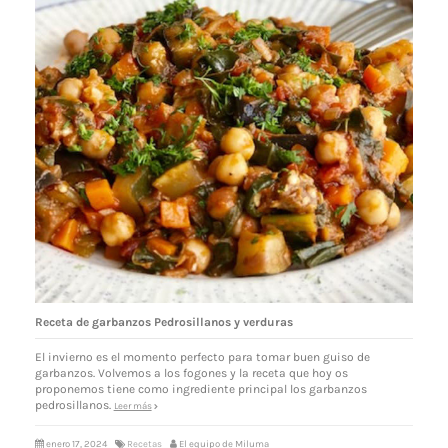
Receta de garbanzos Pedrosillanos y verduras
El invierno es el momento perfecto para tomar buen guiso de
garbanzos. Volvemos a los fogones y la receta que hoy os
proponemos tiene como ingrediente principal los garbanzos
pedrosillanos.
Leer más
enero 17, 2024
Recetas
El equipo de Miluma