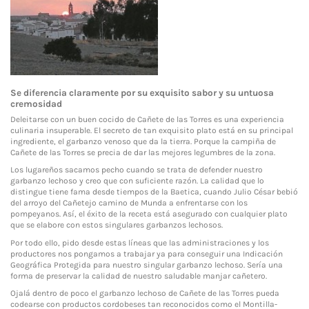
Se diferencia claramente por su exquisito sabor y su untuosa
cremosidad
Deleitarse con un buen cocido de Cañete de las Torres es una experiencia
culinaria insuperable. El secreto de tan exquisito plato está en su principal
ingrediente, el garbanzo venoso que da la tierra. Porque la campiña de
Cañete de las Torres se precia de dar las mejores legumbres de la zona.
Los lugareños sacamos pecho cuando se trata de defender nuestro
garbanzo lechoso y creo que con suficiente razón. La calidad que lo
distingue tiene fama desde tiempos de la Baetica, cuando Julio César bebió
del arroyo del Cañetejo camino de Munda a enfrentarse con los
pompeyanos. Así, el éxito de la receta está asegurado con cualquier plato
que se elabore con estos singulares garbanzos lechosos.
Por todo ello, pido desde estas líneas que las administraciones y los
productores nos pongamos a trabajar ya para conseguir una Indicación
Geográfica Protegida para nuestro singular garbanzo lechoso. Sería una
forma de preservar la calidad de nuestro saludable manjar cañetero.
Ojalá dentro de poco el garbanzo lechoso de Cañete de las Torres pueda
codearse con productos cordobeses tan reconocidos como el Montilla-