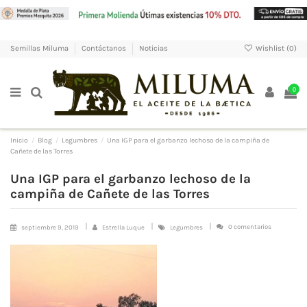
Wishlist (
0
)
Semillas Miluma
Contáctanos
Noticias
0
Inicio
Blog
Legumbres
Una IGP para el garbanzo lechoso de la campiña de
Cañete de las Torres
Una IGP para el garbanzo lechoso de la
campiña de Cañete de las Torres
0 comentarios
septiembre 9, 2019
Estrella Luque
Legumbres