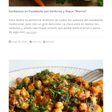
Garbanzos en Escabeche con Verduras y Toque "Marino"
Esta receta te permitirá disfrutar de todos los sabores del escabeche
tradicional, pero con un giro delicioso. La clave está en realzar las
verduras y añadir ese toque umami que podrá darle el atún o polvo
de alga nori.
Leer más
mayo 30, 2025
Recetas
Miluma