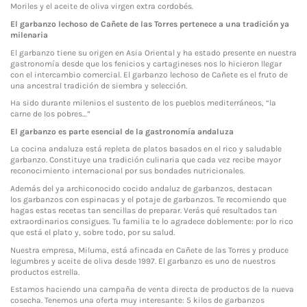
Moriles y el aceite de oliva virgen extra cordobés.
El garbanzo lechoso de Cañete de las Torres pertenece a una tradición ya
milenaria
El garbanzo tiene su origen en Asia Oriental y ha estado presente en nuestra
gastronomía desde que los fenicios y cartagineses nos lo hicieron llegar
con el intercambio comercial. El garbanzo lechoso de Cañete es el fruto de
una ancestral tradición de siembra y selección.
Ha sido durante milenios el sustento de los pueblos mediterráneos, “la
carne de los pobres…”
El garbanzo es parte esencial de la gastronomía andaluza
La cocina andaluza está repleta de platos basados en el rico y saludable
garbanzo. Constituye una tradición culinaria que cada vez recibe mayor
reconocimiento internacional por sus bondades nutricionales.
Además del ya archiconocido
cocido andaluz de garbanzos
, destacan
los
garbanzos con espinacas
y el
potaje de garbanzos
. Te recomiendo que
hagas estas recetas tan sencillas de preparar. Verás qué resultados tan
extraordinarios consigues. Tu familia te lo agradece doblemente: por lo rico
que está el plato y, sobre todo, por su salud.
Nuestra empresa, Miluma, está afincada en Cañete de las Torres y produce
legumbres y aceite de oliva desde 1997. El garbanzo es uno de nuestros
productos estrella.
Estamos haciendo una campaña de venta directa de productos de la nueva
cosecha. Tenemos una oferta muy interesante: 5 kilos de garbanzos