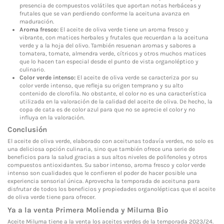
presencia de compuestos volátiles que aportan notas herbáceas y
frutales que se van perdiendo conforme la aceituna avanza en
maduración.
Aroma fresco:
El aceite de oliva verde tiene un aroma fresco y
vibrante, con matices herbales y frutales que recuerdan a la aceituna
verde y a la hoja del olivo. También resuenan aromas y sabores a
tomatera, tomate, almendra verde, cítricos y otros muchos matices
que lo hacen tan especial desde el punto de vista organoléptico y
culinario.
Color verde intenso:
El aceite de oliva verde se caracteriza por su
color verde intenso, que refleja su origen temprano y su alto
contenido de clorofila. No obstante, el color no es una característica
utilizada en la valoración de la calidad del aceite de oliva. De hecho, la
copa de cata es de color azul para que no se aprecie el color y no
influya en la valoración.
Conclusión
El aceite de oliva verde, elaborado con aceitunas todavía verdes, no solo es
una deliciosa opción culinaria, sino que también ofrece una serie de
beneficios para la salud gracias a sus altos niveles de polifenoles y otros
compuestos antioxidantes. Su sabor intenso, aroma fresco y color verde
intenso son cualidades que le confieren el poder de hacer posible una
experiencia sensorial única. Aprovecha la temporada de aceituna para
disfrutar de todos los beneficios y propiedades organolépticas que el aceite
de oliva verde tiene para ofrecer.
Ya a la venta Primera Molienda y Miluma Bio
Aceite Miluma tiene a la venta los aceites verdes de la temporada 2023/24.