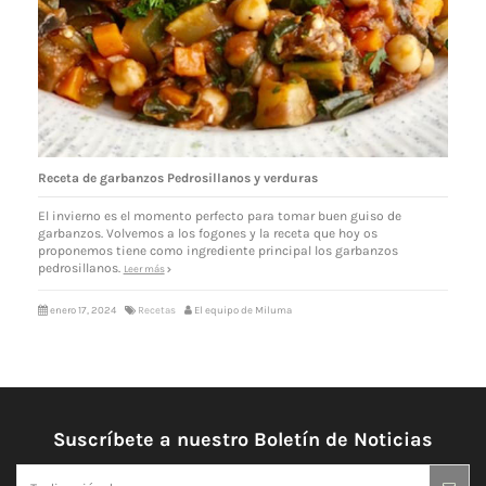
Receta de garbanzos Pedrosillanos y verduras
El invierno es el momento perfecto para tomar buen guiso de
garbanzos. Volvemos a los fogones y la receta que hoy os
proponemos tiene como ingrediente principal los garbanzos
pedrosillanos.
Leer más
enero 17, 2024
Recetas
El equipo de Miluma
Suscríbete a nuestro Boletín de Noticias