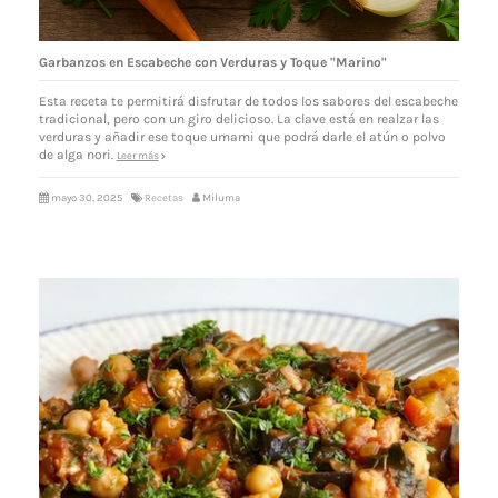
Garbanzos en Escabeche con Verduras y Toque "Marino"
Esta receta te permitirá disfrutar de todos los sabores del escabeche
tradicional, pero con un giro delicioso. La clave está en realzar las
verduras y añadir ese toque umami que podrá darle el atún o polvo
de alga nori.
Leer más
mayo 30, 2025
Recetas
Miluma