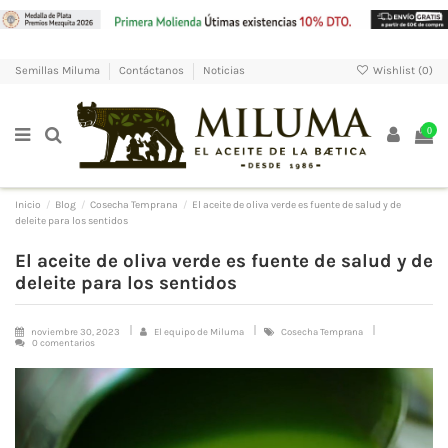
Wishlist (
0
)
Semillas Miluma
Contáctanos
Noticias
0
Inicio
Blog
Cosecha Temprana
El aceite de oliva verde es fuente de salud y de
deleite para los sentidos
El aceite de oliva verde es fuente de salud y de
deleite para los sentidos
noviembre 30, 2023
El equipo de Miluma
Cosecha Temprana
0 comentarios