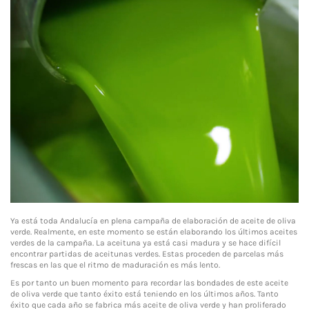
Ya está toda Andalucía en plena campaña de elaboración de aceite de oliva
verde. Realmente, en este momento se están elaborando los últimos aceites
verdes de la campaña. La aceituna ya está casi madura y se hace difícil
encontrar partidas de aceitunas verdes. Estas proceden de parcelas más
frescas en las que el ritmo de maduración es más lento.
Es por tanto un buen momento para recordar las bondades de este aceite
de oliva verde que tanto éxito está teniendo en los últimos años. Tanto
éxito que cada año se fabrica más aceite de oliva verde y han proliferado